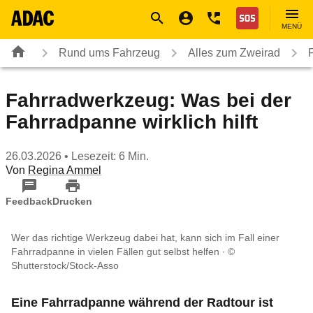
Navigation
Suche
Seiteninhalt
Fußzeile
Nothilfe
MENÜ
Rund ums Fahrzeug
Alles zum Zweirad
Fahrradwerkzeug: Was bei der
Fahrradpanne wirklich hilft
26.03.2026
• Lesezeit: 6 Min.
Von
Regina Ammel
Feedback
Drucken
Wer das richtige Werkzeug dabei hat, kann sich im Fall einer
Fahrradpanne in vielen Fällen gut selbst helfen
©
Shutterstock/Stock-Asso
Eine Fahrradpanne während der Radtour ist