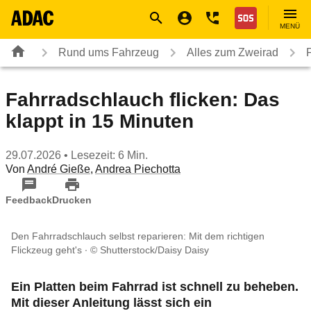
Navigation
Suche
Seiteninhalt
Fußzeile
Nothilfe
MENÜ
Rund ums Fahrzeug
Alles zum Zweirad
Fahrradschlauch flicken: Das
klappt in 15 Minuten
29.07.2026
• Lesezeit: 6 Min.
Von
André Gieße
,
Andrea Piechotta
Feedback
Drucken
Den Fahrradschlauch selbst reparieren: Mit dem richtigen
Flickzeug geht's
© Shutterstock/Daisy Daisy
Ein Platten beim Fahrrad ist schnell zu beheben.
Mit dieser Anleitung lässt sich ein