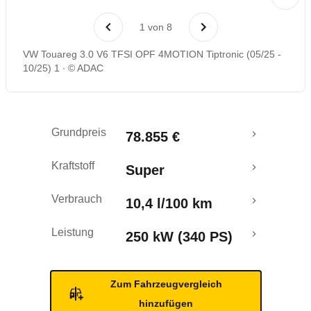
Laufende Kosten
1
von
8
Rückrufe & Mängel
VW Touareg 3.0 V6 TFSI OPF 4MOTION Tiptronic (05/25 -
10/25) 1
© ADAC
Grundpreis
78.855 €
Kraftstoff
Super
Verbrauch
10,4 l/100 km
Leistung
250 kW (340 PS)
Zum Fahrzeugvergleich
hinzufügen