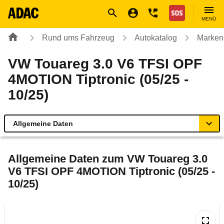
Navigation
Suche
Seiteninhalt
Fußzeile
Nothilfe
MENÜ
Rund ums Fahrzeug
Autokatalog
Marken
VW Touareg 3.0 V6 TFSI OPF
4MOTION Tiptronic (05/25 -
10/25)
Allgemeine Daten
Allgemeine Daten
Allgemeine Daten zum
VW Touareg 3.0
V6 TFSI OPF 4MOTION Tiptronic (05/25 -
Technische Daten
10/25)
Ähnliche Autotests