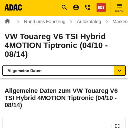
Navigation
Suche
Seiteninhalt
Fußzeile
Nothilfe
MENÜ
Rund ums Fahrzeug
Autokatalog
Marken
VW Touareg V6 TSI Hybrid
4MOTION Tiptronic (04/10 -
08/14)
Allgemeine Daten
Allgemeine Daten
Allgemeine Daten zum
VW Touareg V6
TSI Hybrid 4MOTION Tiptronic (04/10 -
Technische Daten
08/14)
Ähnliche Autotests