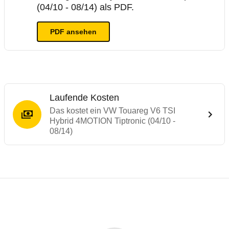
(04/10 - 08/14) als PDF.
PDF ansehen
Laufende Kosten
Das kostet ein VW Touareg V6 TSI
Hybrid 4MOTION Tiptronic (04/10 -
08/14)
Testergebnisse von ähnlichen Autos
Laufende Kosten
Rückrufe & Mängel des VW Touareg
ADAC Ecotest
Technische Daten des
VW Touareg V6 TSI 
Hier finden Sie eine Übersicht aller Autotests aus de
Der ADAC Ecotest hilft, die Umweltfreundlichkeit von