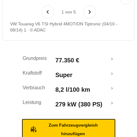
Laufende Kosten
1
von
5
Rückrufe & Mängel
VW Touareg V6 TSI Hybrid 4MOTION Tiptronic (04/10 -
08/14) 1
© ADAC
Ecotest
Grundpreis
77.350 €
Kraftstoff
Super
Verbrauch
8,2 l/100 km
Leistung
279 kW (380 PS)
Zum Fahrzeugvergleich
hinzufügen