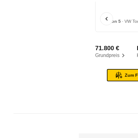
1 von 5
VW Tou
71.800 €
Grundpreis
Zum F