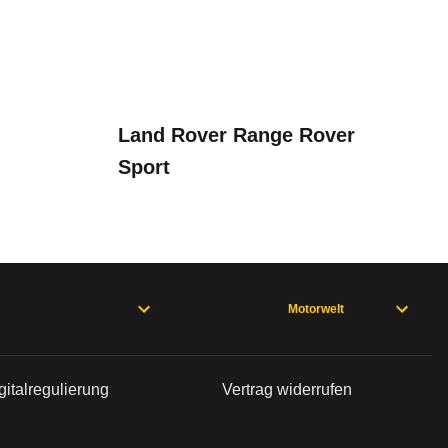
swahl
n sind, entnehmen Sie bitte dem Rückruf, da häufi
Land Rover Range Rover
Sport
8
MOTION Tiptronic
VW
Touareg V8 4MOTION Tiptronic
Motorwelt
2,1
g I (07/02 - 11/06), Touareg I (11/06 - 02/10)
bleme mit Ihrem Fahrzeug haben. Ihre Meldungen w
5,5
gitalregulierung
Vertrag widerrufen
/02 - 11/06), TouaregI (11/06 - 02/10)