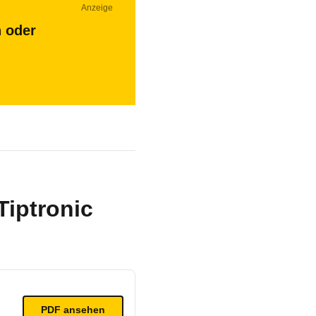
Anzeige
n oder
iptronic
PDF ansehen