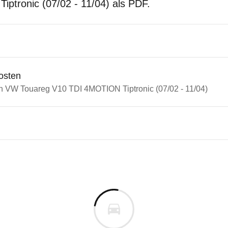
ptronic (07/02 - 11/04) als PDF.
osten
in VW Touareg V10 TDI 4MOTION Tiptronic (07/02 - 11/04)
n Autos
Touareg
uareg V10 TDI 4MOTION Tiptro
s derselben Baureihengeneration wie das ausgewähl
cm