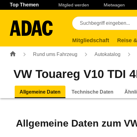
Navigation
Suche
Seiteninhalt
Fußzeile
Top Themen
Mitglied werden
Mietwagen
Mitgliedschaft
Reise &
Rund ums Fahrzeug
Autokatalog
VW Touareg V10 TDI 4M
Allgemeine Daten
Technische Daten
Ähnli
Allgemeine Daten zum
VW