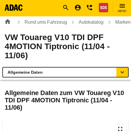
Navigation
Suche
Seiteninhalt
Fußzeile
Nothilfe
MENÜ
Rund ums Fahrzeug
Autokatalog
Marken
VW Touareg V10 TDI DPF
4MOTION Tiptronic (11/04 -
11/06)
Allgemeine Daten
Allgemeine Daten
Allgemeine Daten zum
VW Touareg V10
TDI DPF 4MOTION Tiptronic (11/04 -
Technische Daten
11/06)
Ähnliche Autotests