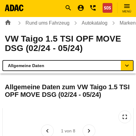
Navigation
Suche
Seiteninhalt
Fußzeile
Nothilfe
MENÜ
Rund ums Fahrzeug
Autokatalog
Marken
VW Taigo 1.5 TSI OPF MOVE
DSG (02/24 - 05/24)
Allgemeine Daten
Allgemeine Daten
Allgemeine Daten zum
VW Taigo 1.5 TSI
OPF MOVE DSG (02/24 - 05/24)
Technische Daten
Ähnliche Autotests
Laufende Kosten
1
von
8