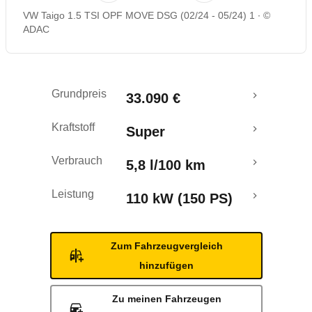
VW Taigo 1.5 TSI OPF MOVE DSG (02/24 - 05/24) 1
©
Rückrufe & Mängel
ADAC
Crashtest
Grundpreis
33.090 €
Kraftstoff
Super
Verbrauch
5,8 l/100 km
Leistung
110 kW (150 PS)
Zum Fahrzeugvergleich
hinzufügen
Zu meinen Fahrzeugen