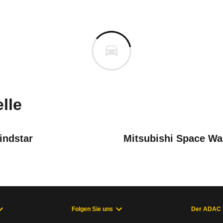
Sharan
aran 1.8 5V Turbo Highline Ti
cm
m
uges informieren. Welche Fahrzeuge genau betroffe
lle
indstar
Mitsubishi Space W
auf
(06/17 - 06/20), CC 1. Generation (02/12 - 08/16), CC 1. Generation
Folgen Sie uns
Der ADAC