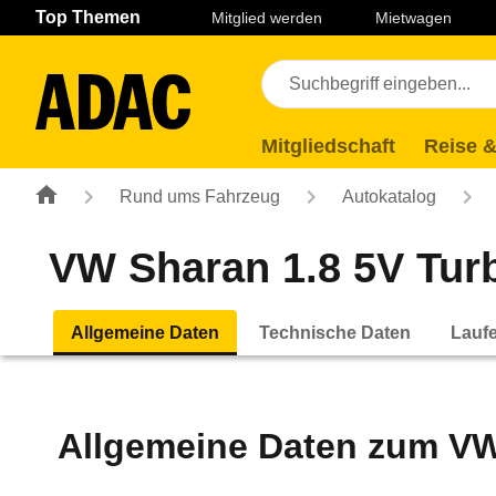
Navigation
Suche
Seiteninhalt
Fußzeile
Top Themen
Mitglied werden
Mietwagen
Mitgliedschaft
Reise &
Rund ums Fahrzeug
Autokatalog
VW Sharan 1.8 5V Turbo
Allgemeine Daten
Technische Daten
Lauf
Allgemeine Daten zum
VW