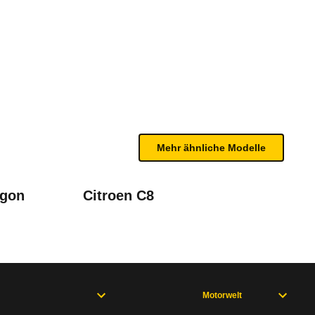
ptronic (05/00 - 11/04)
n sind, entnehmen Sie bitte dem Rückruf, da häufi
Mehr ähnliche Modelle
agon
Citroen C8
 (06/08 - 11/11), Eos 1. Generation (05/06 - 10/10), Eos 1. Genera
Motorwelt