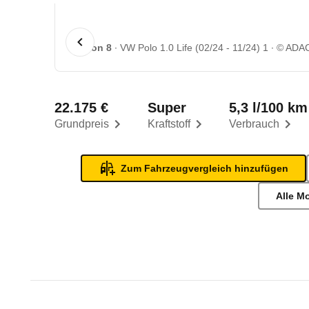
1 von 8
VW Polo 1.0 Life (02/24 - 11/24) 1
© ADA
22.175 €
Super
5,3 l/100 km
Grundpreis
Kraftstoff
Verbrauch
Zum Fahrzeugvergleich hinzufügen
Alle M