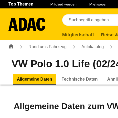
Navigation
Suche
Seiteninhalt
Fußzeile
Top Themen
Mitglied werden
Mietwagen
Mitgliedschaft
Reise &
Rund ums Fahrzeug
Autokatalog
VW Polo 1.0 Life (02/24
Allgemeine Daten
Technische Daten
Ähnli
Allgemeine Daten zum
VW