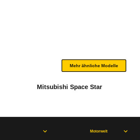
te Fahrzeug.
n Gurtwarnern in der ersten und zweiten Sitzreihe 
n sind, entnehmen Sie bitte dem Rückruf, da häufi
Mehr ähnliche Modelle
Mitsubishi Space Star
Motorwelt