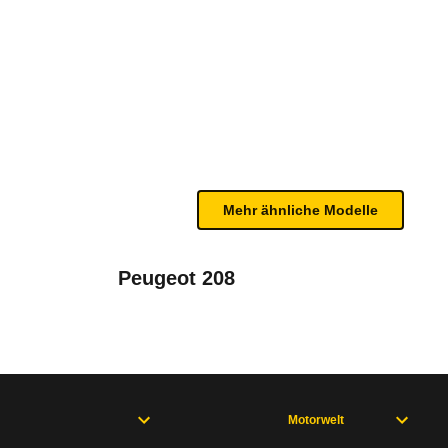
1 - 02/24)
te Fahrzeug.
n Gurtwarnern in der ersten und zweiten Sitzreihe 
n sind, entnehmen Sie bitte dem Rückruf, da häufi
Mehr ähnliche Modelle
Peugeot 208
Motorwelt