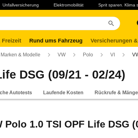
Unfallversicherung
Elektromobilität
Sprit sparen. Klima
 Freizeit
Rund ums Fahrzeug
Versicherungen &
Marken & Modelle
VW
Polo
VI
VW
ife DSG (09/21 - 02/24)
che Autotests
Laufende Kosten
Rückrufe & Mänge
 Polo 1.0 TSI OPF Life DSG (0