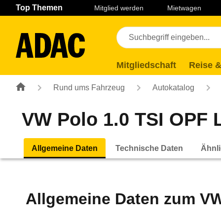
Navigation
Suche
Seiteninhalt
Fußzeile
Top Themen
Mitglied werden
Mietwagen
Mitgliedschaft
Reise &
Rund ums Fahrzeug
Autokatalog
VW Polo 1.0 TSI OPF L
Allgemeine Daten
Technische Daten
Ähnli
Allgemeine Daten zum
VW