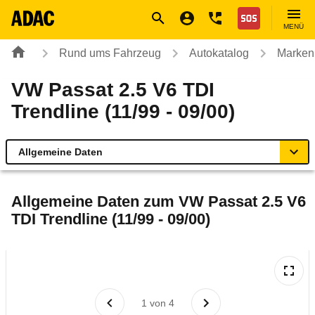
Navigation
Suche
Seiteninhalt
Fußzeile
Nothilfe
MENÜ
Rund ums Fahrzeug
Autokatalog
Marken
VW Passat 2.5 V6 TDI
Trendline (11/99 - 09/00)
Allgemeine Daten
Allgemeine Daten
Allgemeine Daten zum
VW Passat 2.5 V6
TDI Trendline (11/99 - 09/00)
Technische Daten
Laufende Kosten
Rückrufe & Mängel
1
von
4