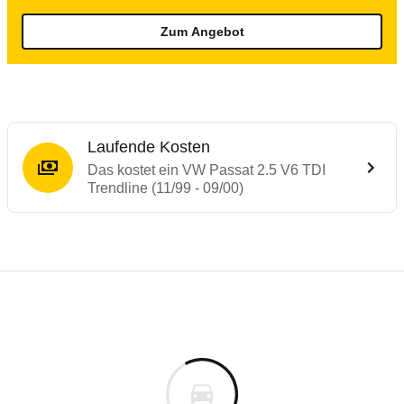
Zum Angebot
Laufende Kosten
Das kostet ein VW Passat 2.5 V6 TDI
Trendline (11/99 - 09/00)
Laufende Kosten
Rückrufe & Mängel des VW Passat
Technische Daten des
VW Passat 2.5 V6 T
Individuelle Berechnung
Berechnung
Alle Rückrufe
s