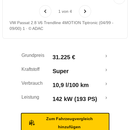
Rückrufe & Mängel
1
von
4
VW Passat 2.8 V6 Trendline 4MOTION Tiptronic (04/99 -
09/00) 1
© ADAC
Grundpreis
31.225 €
Kraftstoff
Super
Verbrauch
10,9 l/100 km
Leistung
142 kW (193 PS)
Zum Fahrzeugvergleich
hinzufügen