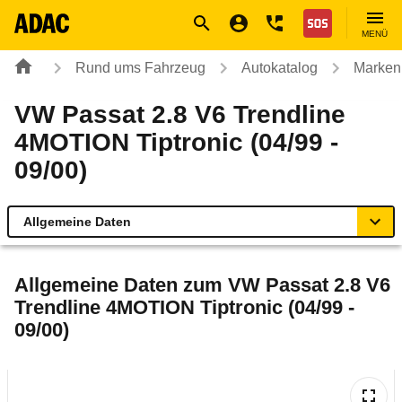
Navigation
Suche
Seiteninhalt
Fußzeile
Nothilfe
MENÜ
Rund ums Fahrzeug
Autokatalog
Marken
VW Passat 2.8 V6 Trendline
4MOTION Tiptronic (04/99 -
09/00)
Allgemeine Daten
Allgemeine Daten
Allgemeine Daten zum
VW Passat 2.8 V6
Trendline 4MOTION Tiptronic (04/99 -
Technische Daten
09/00)
Laufende Kosten