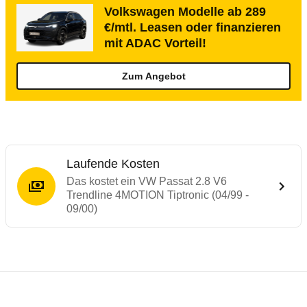
Volkswagen Modelle ab 289
€/mtl. Leasen oder finanzieren
mit ADAC Vorteil!
Zum Angebot
Laufende Kosten
Das kostet ein VW Passat 2.8 V6
Trendline 4MOTION Tiptronic (04/99 -
09/00)
Laufende Kosten
Rückrufe & Mängel des VW Passat
Technische Daten des
VW Passat 2.8 V6 T