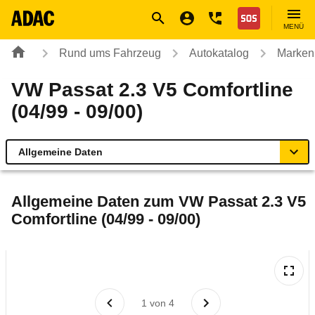
Navigation
Suche
Seiteninhalt
Fußzeile
Nothilfe
MENÜ
Rund ums Fahrzeug
Autokatalog
Marken
VW Passat 2.3 V5 Comfortline
(04/99 - 09/00)
Allgemeine Daten
Allgemeine Daten
Allgemeine Daten zum
VW Passat 2.3 V5
Comfortline (04/99 - 09/00)
Technische Daten
Laufende Kosten
Rückrufe & Mängel
1
von
4