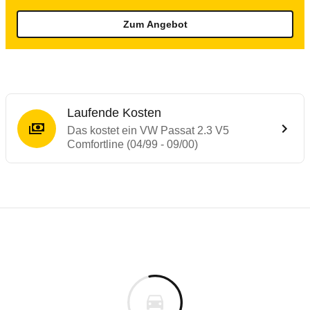
Zum Angebot
Laufende Kosten
Das kostet ein VW Passat 2.3 V5
Comfortline (04/99 - 09/00)
Laufende Kosten
Rückrufe & Mängel des VW Passat
Technische Daten des
VW Passat 2.3 V5 C
Individuelle Berechnung
Berechnung
Alle Rückrufe
s