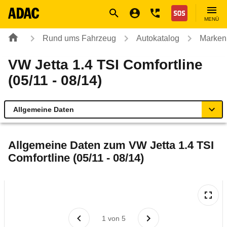
Navigation
Suche
Seiteninhalt
Fußzeile
Nothilfe
MENÜ
Rund ums Fahrzeug
Autokatalog
Marken
VW Jetta 1.4 TSI Comfortline
(05/11 - 08/14)
Allgemeine Daten
Allgemeine Daten
Allgemeine Daten zum
VW Jetta 1.4 TSI
Comfortline (05/11 - 08/14)
Technische Daten
Ähnliche Autotests
Laufende Kosten
1
von
5