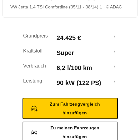
VW Jetta 1.4 TSI Comfortline (05/11 - 08/14) 1
© ADAC
Rückrufe & Mängel
Crashtest
Grundpreis
24.425 €
Kraftstoff
Super
Verbrauch
6,2 l/100 km
Leistung
90 kW (122 PS)
Zum Fahrzeugvergleich
hinzufügen
Zu meinen Fahrzeugen
hinzufügen