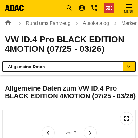
Navigation
Suche
Seiteninhalt
Fußzeile
Nothilfe
MENÜ
Rund ums Fahrzeug
Autokatalog
Marken
VW ID.4 Pro BLACK EDITION
4MOTION (07/25 - 03/26)
Allgemeine Daten
Allgemeine Daten
Allgemeine Daten zum
VW ID.4 Pro
BLACK EDITION 4MOTION (07/25 - 03/26)
Technische Daten
Ähnliche Autotests
Laufende Kosten
1
von
7