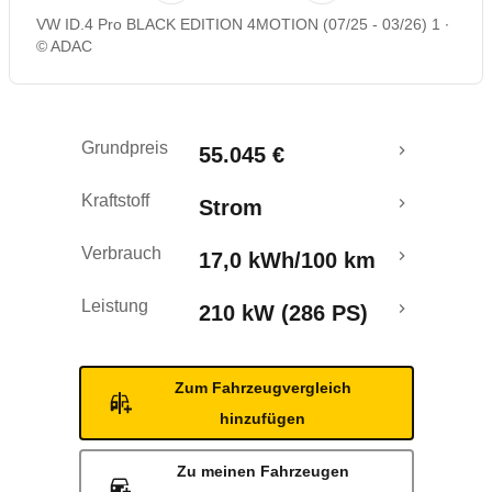
VW ID.4 Pro BLACK EDITION 4MOTION (07/25 - 03/26) 1
Rückrufe & Mängel
© ADAC
Reichweitenrechner
Grundpreis
55.045 €
Crashtest
Kraftstoff
Strom
Verbrauch
17,0 kWh/100 km
Leistung
210 kW (286 PS)
Zum Fahrzeugvergleich
hinzufügen
Zu meinen Fahrzeugen