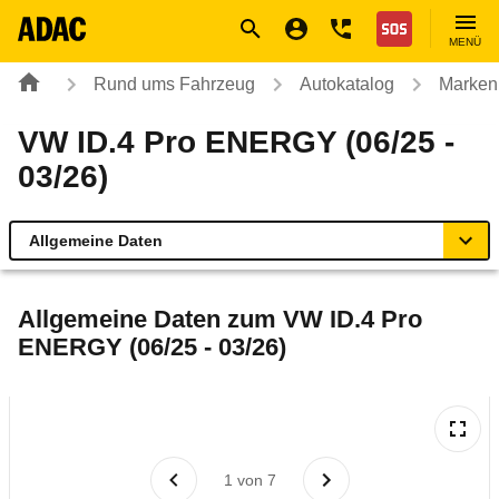
Navigation
Suche
Seiteninhalt
Fußzeile
Nothilfe
MENÜ
Rund ums Fahrzeug
Autokatalog
Marken
VW ID.4 Pro ENERGY (06/25 -
03/26)
Allgemeine Daten
Allgemeine Daten
Allgemeine Daten zum
VW ID.4 Pro
ENERGY (06/25 - 03/26)
Technische Daten
Ähnliche Autotests
Laufende Kosten
1
von
7