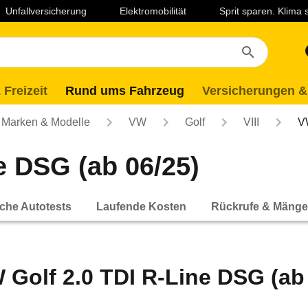
Unfallversicherung
Elektromobilität
Sprit sparen. Klima
 Freizeit
Rund ums Fahrzeug
Versicherungen &
Marken & Modelle
VW
Golf
VIII
V
e DSG (ab 06/25)
che Autotests
Laufende Kosten
Rückrufe & Mänge
 Golf 2.0 TDI R-Line DSG (ab