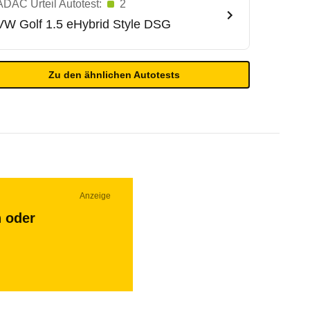
ADAC Urteil Autotest:
2
VW
Golf 1.5 eHybrid Style DSG
Zu den ähnlichen Autotests
Anzeige
n oder