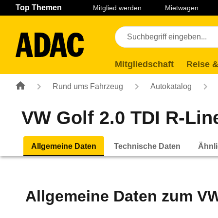
Navigation
Suche
Seiteninhalt
Fußzeile
Top Themen
Mitglied werden
Mietwagen
Mitgliedschaft
Reise &
Rund ums Fahrzeug
Autokatalog
VW Golf 2.0 TDI R-Lin
Allgemeine Daten
Technische Daten
Ähnli
Allgemeine Daten zum
VW