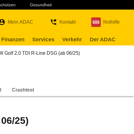
 schützen
Gesundheit
Mein ADAC
Kontakt
Nothilfe
 Finanzen
Services
Verkehr
Der ADAC
W Golf 2.0 TDI R-Line DSG (ab 06/25)
l
Crashtest
 06/25)