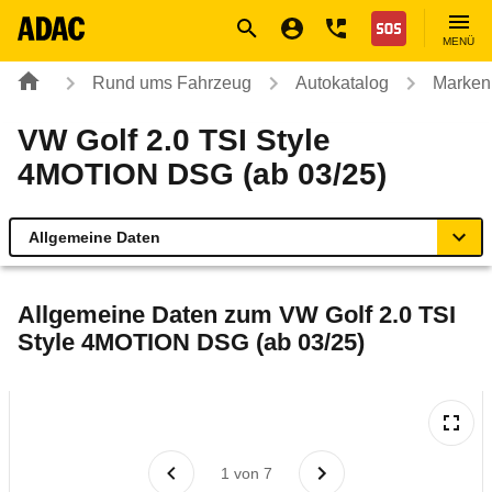
Navigation
Suche
Seiteninhalt
Fußzeile
Nothilfe
MENÜ
Rund ums Fahrzeug
Autokatalog
Marken
VW Golf 2.0 TSI Style
4MOTION DSG (ab 03/25)
Allgemeine Daten
Allgemeine Daten
Allgemeine Daten zum
VW Golf 2.0 TSI
Style 4MOTION DSG (ab 03/25)
Technische Daten
Ähnliche Autotests
Laufende Kosten
1
von
7