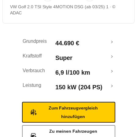
VW Golf 2.0 TSI Style 4MOTION DSG (ab 03/25) 1
©
Rückrufe & Mängel
ADAC
Crashtest
Grundpreis
44.690 €
Kraftstoff
Super
Verbrauch
6,9 l/100 km
Leistung
150 kW (204 PS)
Zum Fahrzeugvergleich
hinzufügen
Zu meinen Fahrzeugen