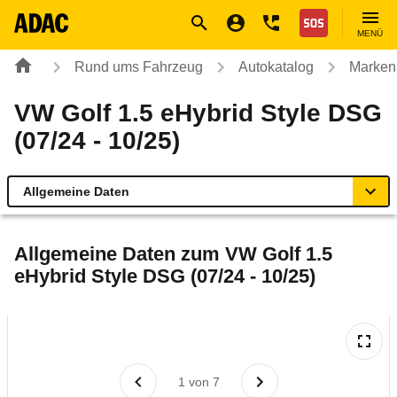
Navigation
Suche
Seiteninhalt
Fußzeile
Nothilfe
MENÜ
Rund ums Fahrzeug
Autokatalog
Marken
VW Golf 1.5 eHybrid Style DSG
(07/24 - 10/25)
Allgemeine Daten
Allgemeine Daten
Allgemeine Daten zum
VW Golf 1.5
eHybrid Style DSG (07/24 - 10/25)
Technische Daten
Ähnliche Autotests
Laufende Kosten
1
von
7