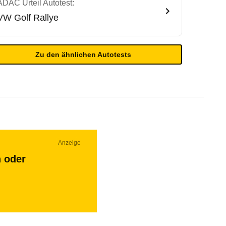
ADAC Urteil Autotest:
VW
Golf Rallye
Zu den ähnlichen Autotests
Anzeige
n oder