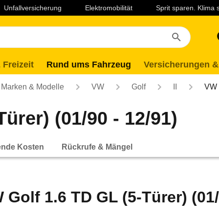
Unfallversicherung
Elektromobilität
Sprit sparen. Klima
 Freizeit
Rund ums Fahrzeug
Versicherungen &
Marken & Modelle
VW
Golf
II
VW G
ürer) (01/90 - 12/91)
ende Kosten
Rückrufe & Mängel
 Golf 1.6 TD GL (5-Türer) (01/