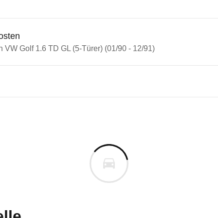
osten
n VW Golf 1.6 TD GL (5-Türer) (01/90 - 12/91)
olf
lf 1.6 TD GL (5-Türer) (01/90 
uges informieren. Welche Fahrzeuge genau betroffe
lle