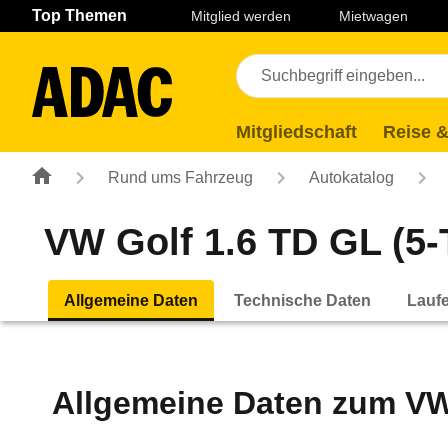
Navigation
Suche
Seiteninhalt
Fußzeile
Top Themen
Mitglied werden
Mietwagen
Mitgliedschaft
Reise &
Rund ums Fahrzeug
Autokatalog
VW Golf 1.6 TD GL (5-T
Allgemeine Daten
Technische Daten
Lauf
Allgemeine Daten zum
VW