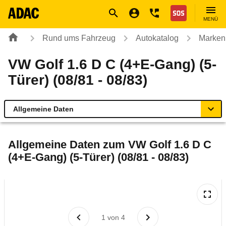
Navigation
Suche
Seiteninhalt
Fußzeile
Nothilfe
MENÜ
Rund ums Fahrzeug
Autokatalog
Marken
VW Golf 1.6 D C (4+E-Gang) (5-
Türer) (08/81 - 08/83)
Allgemeine Daten
Allgemeine Daten
Allgemeine Daten zum
VW Golf 1.6 D C
(4+E-Gang) (5-Türer) (08/81 - 08/83)
Technische Daten
Laufende Kosten
Rückrufe & Mängel
1
von
4