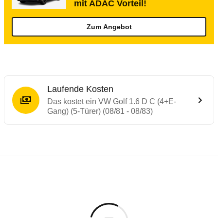
mit ADAC Vorteil!
Zum Angebot
Laufende Kosten
Das kostet ein VW Golf 1.6 D C (4+E-
Gang) (5-Türer) (08/81 - 08/83)
Laufende Kosten
Rückrufe & Mängel des VW Golf
Technische Daten des
VW Golf 1.6 D C (4+
Individuelle Berechnung
Berechnung