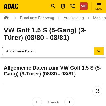
Navigation
Suche
Seiteninhalt
Fußzeile
Nothilfe
MENÜ
Rund ums Fahrzeug
Autokatalog
Marken
VW Golf 1.5 S (5-Gang) (3-
Türer) (08/80 - 08/81)
Allgemeine Daten
Allgemeine Daten
Allgemeine Daten zum
VW Golf 1.5 S (5-
Gang) (3-Türer) (08/80 - 08/81)
Technische Daten
Laufende Kosten
Rückrufe & Mängel
1
von
4