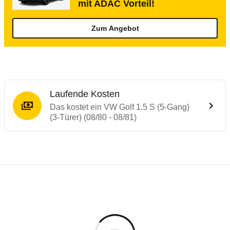
mit ADAC Vorteil!
Zum Angebot
Laufende Kosten
Das kostet ein VW Golf 1.5 S (5-Gang)
(3-Türer) (08/80 - 08/81)
Laufende Kosten
Rückrufe & Mängel des VW Golf
Technische Daten des
VW Golf 1.5 S (5-Ga
Individuelle Berechnung
Berechnung