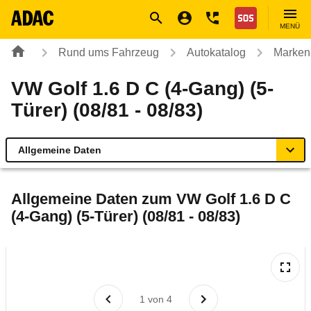
Navigation
Suche
Seiteninhalt
Fußzeile
Nothilfe
MENÜ
Rund ums Fahrzeug
Autokatalog
Marken
VW Golf 1.6 D C (4-Gang) (5-
Türer) (08/81 - 08/83)
Allgemeine Daten
Allgemeine Daten
Allgemeine Daten zum
VW Golf 1.6 D C
(4-Gang) (5-Türer) (08/81 - 08/83)
Technische Daten
Laufende Kosten
Rückrufe & Mängel
1
von
4