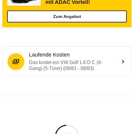
mit ADAC Vorteil!
Zum Angebot
Laufende Kosten
Das kostet ein VW Golf 1.6 D C (4-
Gang) (5-Türer) (08/81 - 08/83)
Laufende Kosten
Rückrufe & Mängel des VW Golf
Technische Daten des
VW Golf 1.6 D C (4-
Individuelle Berechnung
Berechnung