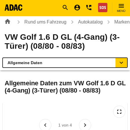
Navigation
Suche
Seiteninhalt
Fußzeile
Nothilfe
MENÜ
Rund ums Fahrzeug
Autokatalog
Marken
VW Golf 1.6 D GL (4-Gang) (3-
Türer) (08/80 - 08/83)
Allgemeine Daten
Allgemeine Daten
Allgemeine Daten zum
VW Golf 1.6 D GL
(4-Gang) (3-Türer) (08/80 - 08/83)
Technische Daten
Laufende Kosten
Rückrufe & Mängel
1
von
4