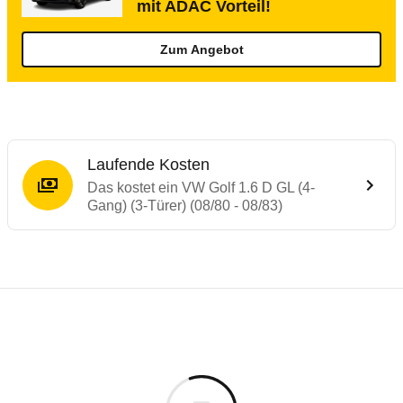
mit ADAC Vorteil!
Zum Angebot
Laufende Kosten
Das kostet ein VW Golf 1.6 D GL (4-
Gang) (3-Türer) (08/80 - 08/83)
Laufende Kosten
Rückrufe & Mängel des VW Golf
Technische Daten des
VW Golf 1.6 D GL (4
Individuelle Berechnung
Berechnung