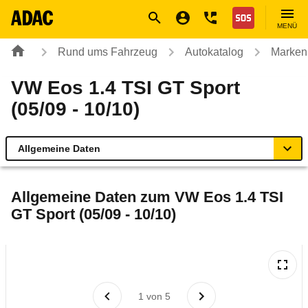
Navigation
Suche
Seiteninhalt
Fußzeile
Nothilfe
MENÜ
Rund ums Fahrzeug
Autokatalog
Marken
VW Eos 1.4 TSI GT Sport
(05/09 - 10/10)
Allgemeine Daten
Allgemeine Daten
Allgemeine Daten zum
VW Eos 1.4 TSI
GT Sport (05/09 - 10/10)
Technische Daten
Ähnliche Autotests
Laufende Kosten
1
von
5