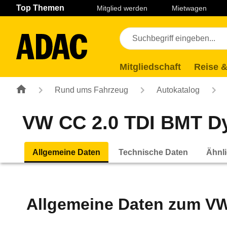
Navigation
Suche
Seiteninhalt
Fußzeile
Top Themen
Mitglied werden
Mietwagen
Mitgliedschaft
Reise &
Rund ums Fahrzeug
Autokatalog
VW CC 2.0 TDI BMT Dyn
Allgemeine Daten
Technische Daten
Ähnli
Allgemeine Daten zum
VW