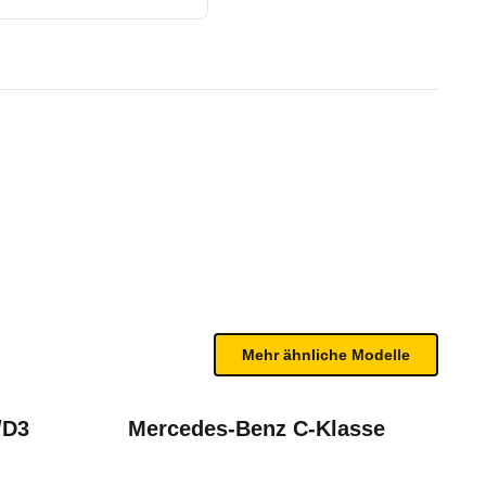
(06/15 - 08/16)
te Fahrzeug.
n sind, entnehmen Sie bitte dem Rückruf, da häufi
Mehr ähnliche Modelle
/D3
Mercedes-Benz C-Klasse