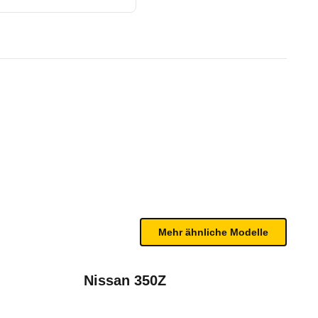
te Fahrzeug.
n sind, entnehmen Sie bitte dem Rückruf, da häufi
Mehr ähnliche Modelle
Nissan 350Z