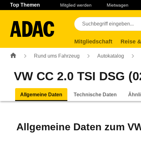
Navigation
Suche
Seiteninhalt
Fußzeile
Top Themen
Mitglied werden
Mietwagen
Mitgliedschaft
Reise &
Rund ums Fahrzeug
Autokatalog
VW CC 2.0 TSI DSG (02
Allgemeine Daten
Technische Daten
Ähnli
Allgemeine Daten zum
VW