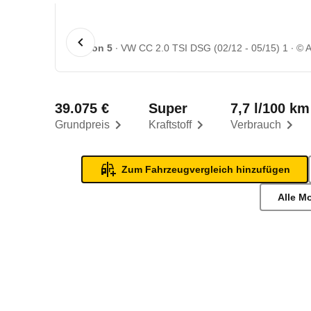
1 von 5
VW CC 2.0 TSI DSG (02/12 - 05/15) 1
© 
39.075 €
Super
7,7 l/100 km
Grundpreis
Kraftstoff
Verbrauch
Zum Fahrzeugvergleich hinzufügen
Alle M