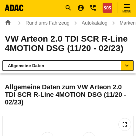
Navigation
Suche
Seiteninhalt
Fußzeile
Nothilfe
MENÜ
Rund ums Fahrzeug
Autokatalog
Marken
VW Arteon 2.0 TDI SCR R-Line
4MOTION DSG (11/20 - 02/23)
Allgemeine Daten
Allgemeine Daten
Allgemeine Daten zum
VW Arteon 2.0
TDI SCR R-Line 4MOTION DSG (11/20 -
Technische Daten
02/23)
Ähnliche Autotests
Laufende Kosten