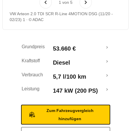
1
von
5
Rückrufe & Mängel
VW Arteon 2.0 TDI SCR R-Line 4MOTION DSG (11/20 -
02/23) 1
© ADAC
Grundpreis
53.660 €
Kraftstoff
Diesel
Verbrauch
5,7 l/100 km
Leistung
147 kW (200 PS)
Zum Fahrzeugvergleich
hinzufügen