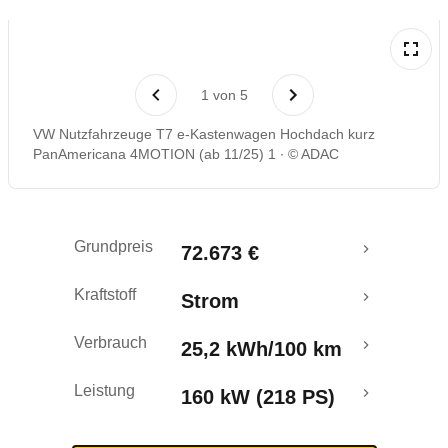
Rückrufe & Mängel
1
von
5
Reichweitenrechner
VW Nutzfahrzeuge T7 e-Kastenwagen Hochdach kurz
PanAmericana 4MOTION (ab 11/25) 1
© ADAC
Crashtest
Grundpreis
72.673 €
Kraftstoff
Strom
Verbrauch
25,2 kWh/100 km
Leistung
160 kW (218 PS)