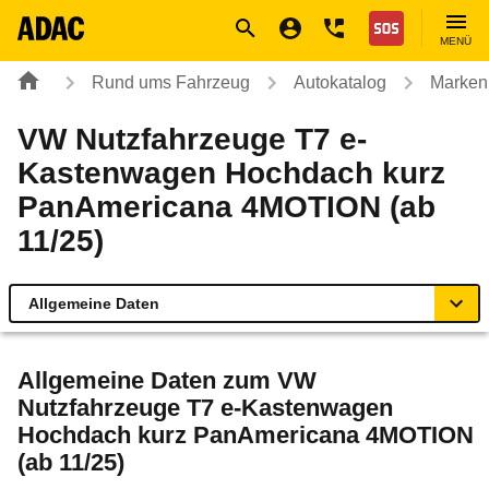
Navigation
Suche
Seiteninhalt
Fußzeile
Nothilfe
MENÜ
Rund ums Fahrzeug
Autokatalog
Marken
VW Nutzfahrzeuge T7 e-
Kastenwagen Hochdach kurz
PanAmericana 4MOTION (ab
11/25)
Allgemeine Daten
Allgemeine Daten
Allgemeine Daten zum
VW
Nutzfahrzeuge T7 e-Kastenwagen
Technische Daten
Hochdach kurz PanAmericana 4MOTION
(ab 11/25)
Ähnliche Autotests