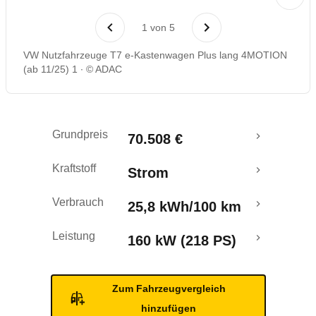
Laufende Kosten
1
von
5
Rückrufe & Mängel
VW Nutzfahrzeuge T7 e-Kastenwagen Plus lang 4MOTION
(ab 11/25) 1
© ADAC
Reichweitenrechner
Crashtest
Grundpreis
70.508 €
Kraftstoff
Strom
Verbrauch
25,8 kWh/100 km
Leistung
160 kW (218 PS)
Zum Fahrzeugvergleich
hinzufügen