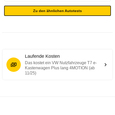
Zu den ähnlichen Autotests
Laufende Kosten
Das kostet ein VW Nutzfahrzeuge T7 e-
Kastenwagen Plus lang 4MOTION (ab
11/25)
Testergebnisse von ähnlichen Autos
Laufende Kosten
Rückrufe & Mängel des VW Nutzfahrzeuge 
Reichweitenrechner
Crashtest Ford Tourneo Custom / VW Tran
Technische Daten des
VW Nutzfahrzeuge 