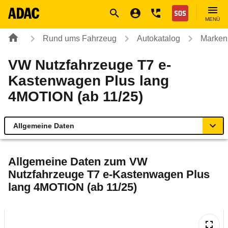
Navigation
Suche
Seiteninhalt
Fußzeile
Nothilfe
MENÜ
Rund ums Fahrzeug
Autokatalog
Marken
VW Nutzfahrzeuge T7 e-
Kastenwagen Plus lang
4MOTION (ab 11/25)
Allgemeine Daten
Allgemeine Daten
Allgemeine Daten zum
VW
Nutzfahrzeuge T7 e-Kastenwagen Plus
Technische Daten
lang 4MOTION (ab 11/25)
Ähnliche Autotests