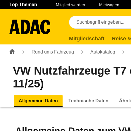
Navigation
Suche
Seiteninhalt
Fußzeile
Top Themen
Mitglied werden
Mietwagen
Mitgliedschaft
Reise &
Rund ums Fahrzeug
Autokatalog
VW Nutzfahrzeuge T7 
11/25)
Allgemeine Daten
Technische Daten
Ähnli
Allgemeine Daten zum
VW