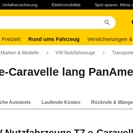
Unfallversicherung
Elektromobilität
Sprit sparen. Klima
 Freizeit
Rund ums Fahrzeug
Versicherungen &
Marken & Modelle
VW Nutzfahrzeuge
Transport
e-Caravelle lang PanAm
che Autotests
Laufende Kosten
Rückrufe & Mänge
 Nutzfahrzeuge T7 e-Caravel