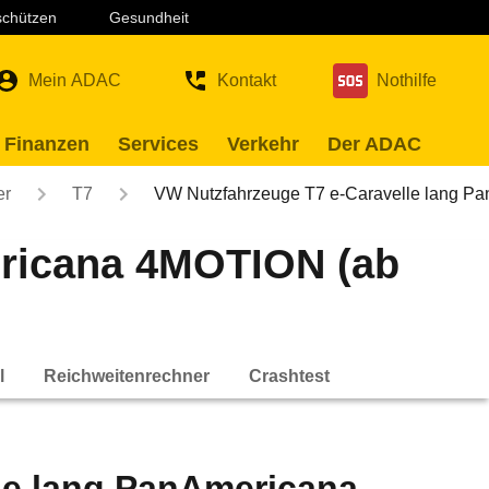
 schützen
Gesundheit
Mein ADAC
Kontakt
Nothilfe
 Finanzen
Services
Verkehr
Der ADAC
er
T7
VW Nutzfahrzeuge T7 e-Caravelle lang P
ericana 4MOTION (ab
l
Reichweitenrechner
Crashtest
le lang PanAmericana