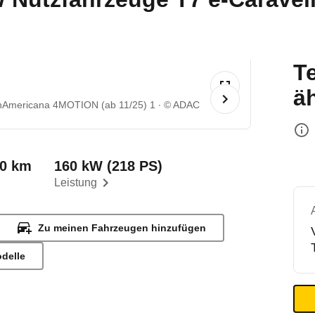
T
ä
anAmericana 4MOTION (ab 11/25) 1
© ADAC
00 km
160 kW (218 PS)
Leistung
Zu meinen Fahrzeugen hinzufügen
odelle