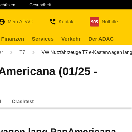
 schützen
Gesundheit
Mein ADAC
Kontakt
Nothilfe
 Finanzen
Services
Verkehr
Der ADAC
er
T7
VW Nutzfahrzeuge T7 e-Kastenwagen lan
mericana (01/25 -
l
Crashtest
wagen lang PanAmericana