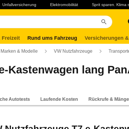
Unfallversicherung
Elektromobilität
Sprit sparen. Klima
 Freizeit
Rund ums Fahrzeug
Versicherungen &
Marken & Modelle
VW Nutzfahrzeuge
Transport
e-Kastenwagen lang PanA
che Autotests
Laufende Kosten
Rückrufe & Mänge
 Nutzfahrzeuge T7 e-Kasten