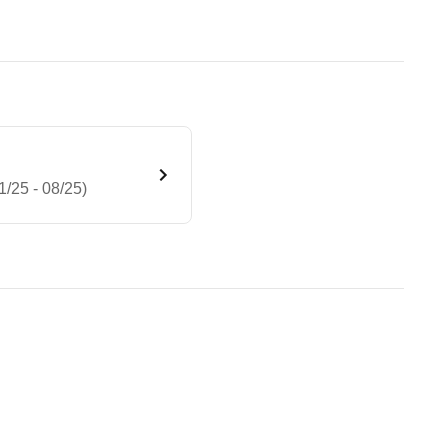
/25 - 08/25)
n lang PanAmericana (01/25 
te Fahrzeug.
ags für Fahrer und Beifahrer sowie einen zusätzli