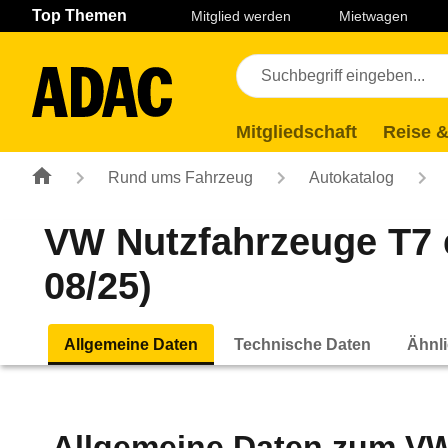
Navigation
Suche
Seiteninhalt
Fußzeile
Top Themen
Mitglied werden
Mietwagen
Mitgliedschaft
Reise &
Rund ums Fahrzeug
Autokatalog
VW Nutzfahrzeuge T7 
08/25)
Allgemeine Daten
Technische Daten
Ähnli
Allgemeine Daten zum
VW