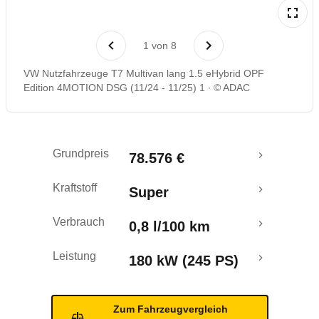
Laufende Kosten
1
von
8
Rückrufe & Mängel
VW Nutzfahrzeuge T7 Multivan lang 1.5 eHybrid OPF
Edition 4MOTION DSG (11/24 - 11/25) 1
© ADAC
Reichweitenrechner
Crashtest
Grundpreis
78.576 €
Kraftstoff
Super
Verbrauch
0,8 l/100 km
Leistung
180 kW (245 PS)
Zum Fahrzeugvergleich