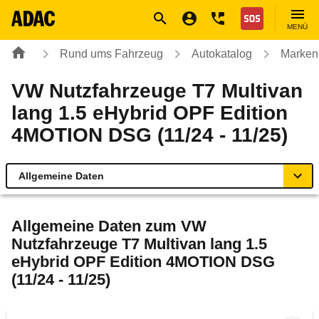
Navigation
Suche
Seiteninhalt
Fußzeile
Nothilfe
MENÜ
Rund ums Fahrzeug
Autokatalog
Marken
VW Nutzfahrzeuge T7 Multivan
lang 1.5 eHybrid OPF Edition
4MOTION DSG (11/24 - 11/25)
Allgemeine Daten
Allgemeine Daten
Allgemeine Daten zum
VW
Nutzfahrzeuge T7 Multivan lang 1.5
Technische Daten
eHybrid OPF Edition 4MOTION DSG
(11/24 - 11/25)
Ähnliche Autotests