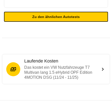
Zu den ähnlichen Autotests
Laufende Kosten
Das kostet ein VW Nutzfahrzeuge T7
Multivan lang 1.5 eHybrid OPF Edition
4MOTION DSG (11/24 - 11/25)
Testergebnisse von ähnlichen Autos
Laufende Kosten
Rückrufe & Mängel des VW Nutzfahrzeuge 
Reichweitenrechner
Crashtest VW Multivan
Technische Daten des
VW Nutzfahrzeuge 