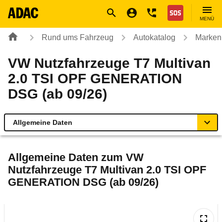
Navigation
Suche
Seiteninhalt
Fußzeile
Nothilfe
MENÜ
Rund ums Fahrzeug
Autokatalog
Marken
VW Nutzfahrzeuge T7 Multivan
2.0 TSI OPF GENERATION
DSG (ab 09/26)
Allgemeine Daten
Allgemeine Daten
Allgemeine Daten zum
VW
Nutzfahrzeuge T7 Multivan 2.0 TSI OPF
Technische Daten
GENERATION DSG (ab 09/26)
Laufende Kosten