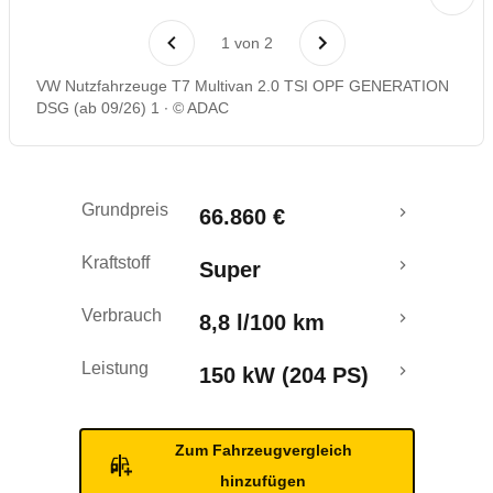
Rückrufe & Mängel
1
von
2
VW Nutzfahrzeuge T7 Multivan 2.0 TSI OPF GENERATION
DSG (ab 09/26) 1
© ADAC
Grundpreis
66.860 €
Kraftstoff
Super
Verbrauch
8,8 l/100 km
Leistung
150 kW (204 PS)
Zum Fahrzeugvergleich
hinzufügen