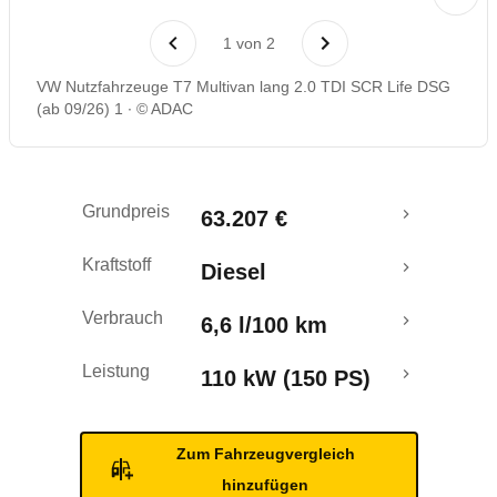
Rückrufe & Mängel
1
von
2
VW Nutzfahrzeuge T7 Multivan lang 2.0 TDI SCR Life DSG
(ab 09/26) 1
© ADAC
Grundpreis
63.207 €
Kraftstoff
Diesel
Verbrauch
6,6 l/100 km
Leistung
110 kW (150 PS)
Zum Fahrzeugvergleich
hinzufügen