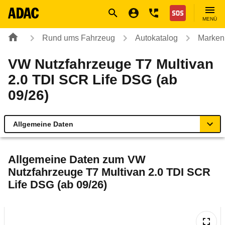
Navigation
Suche
Seiteninhalt
Fußzeile
Nothilfe
MENÜ
Rund ums Fahrzeug
Autokatalog
Marken
VW Nutzfahrzeuge T7 Multivan
2.0 TDI SCR Life DSG (ab
09/26)
Allgemeine Daten
Allgemeine Daten
Allgemeine Daten zum
VW
Nutzfahrzeuge T7 Multivan 2.0 TDI SCR
Technische Daten
Life DSG (ab 09/26)
Laufende Kosten