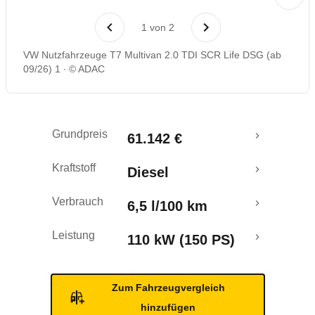
Rückrufe & Mängel
1
von
2
VW Nutzfahrzeuge T7 Multivan 2.0 TDI SCR Life DSG (ab
09/26) 1
© ADAC
Grundpreis
61.142 €
Kraftstoff
Diesel
Verbrauch
6,5 l/100 km
Leistung
110 kW (150 PS)
Zum Fahrzeugvergleich
hinzufügen