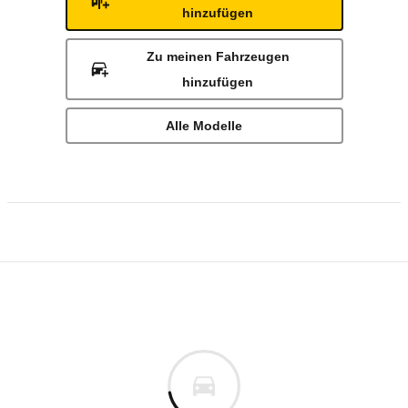
hinzufügen
Zu meinen Fahrzeugen
hinzufügen
Alle Modelle
Rückrufe & Mängel des VW Nutzfahrzeuge 
Technische Daten des
VW Nutzfahrzeuge 
€
Rückruf
is