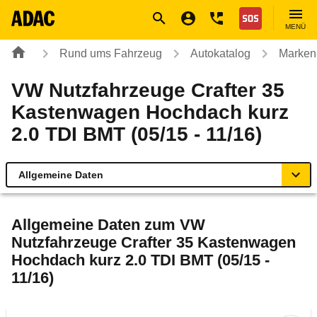
Navigation
Suche
Seiteninhalt
Fußzeile
Nothilfe
MENÜ
Rund ums Fahrzeug
Autokatalog
Marken
VW Nutzfahrzeuge Crafter 35
Kastenwagen Hochdach kurz
2.0 TDI BMT (05/15 - 11/16)
Allgemeine Daten
Allgemeine Daten
Allgemeine Daten zum
VW
Nutzfahrzeuge Crafter 35 Kastenwagen
Technische Daten
Hochdach kurz 2.0 TDI BMT (05/15 -
11/16)
Rückrufe & Mängel