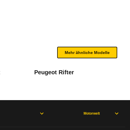
 2.0 TDI SCR DSG (06/25 - 07
te Fahrzeug.
airbags vorne sowie Kopfairbags für erste und zwei
n sind, entnehmen Sie bitte dem Rückruf, da häufi
Mehr ähnliche Modelle
(2021 - 2026)
l 2023
t
Peugeot Rifter
Motorwelt