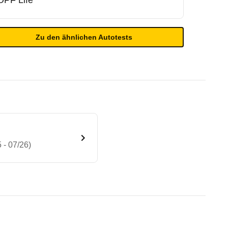
OPF Life
Zu den ähnlichen Autotests
 - 07/26)