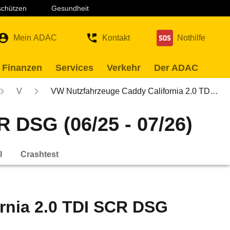
 schützen
Gesundheit
Mein ADAC
Kontakt
Nothilfe
 Finanzen
Services
Verkehr
Der ADAC
V
VW Nutzfahrzeuge Caddy California 2.0 TD…
 DSG (06/25 - 07/26)
l
Crashtest
rnia 2.0 TDI SCR DSG