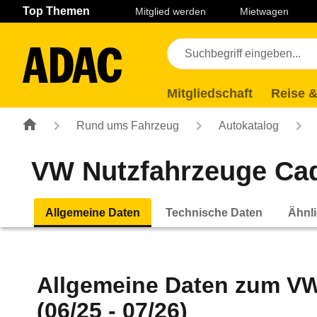
Navigation
Suche
Seiteninhalt
Fußzeile
Top Themen
Mitglied werden
Mietwagen
Mitgliedschaft
Reise &
Rund ums Fahrzeug
Autokatalog
VW Nutzfahrzeuge Cadd
Allgemeine Daten
Technische Daten
Ähnli
Allgemeine Daten zum
VW
(06/25 - 07/26)