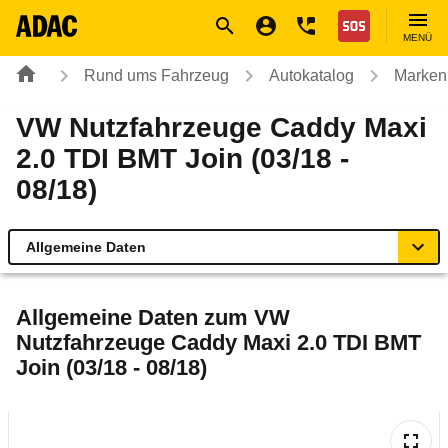
Navigation
Suche
Seiteninhalt
Fußzeile
Nothilfe
MENÜ
Rund ums Fahrzeug
Autokatalog
Marken
VW Nutzfahrzeuge Caddy Maxi
2.0 TDI BMT Join (03/18 -
08/18)
Allgemeine Daten
Allgemeine Daten
Allgemeine Daten zum
VW
Nutzfahrzeuge Caddy Maxi 2.0 TDI BMT
Technische Daten
Join (03/18 - 08/18)
Ähnliche Autotests