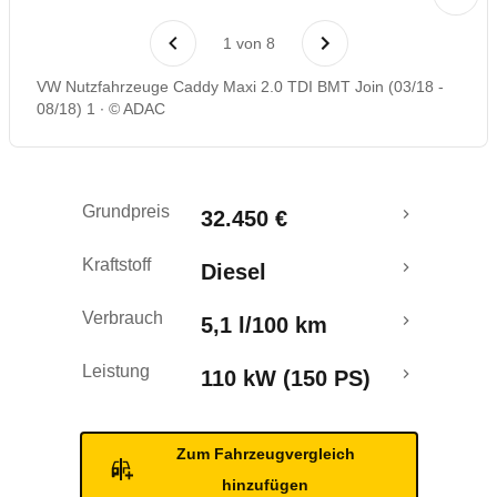
Laufende Kosten
1
von
8
Rückrufe & Mängel
VW Nutzfahrzeuge Caddy Maxi 2.0 TDI BMT Join (03/18 -
08/18) 1
© ADAC
Crashtest
Grundpreis
32.450 €
Kraftstoff
Diesel
Verbrauch
5,1 l/100 km
Leistung
110 kW (150 PS)
Zum Fahrzeugvergleich
hinzufügen