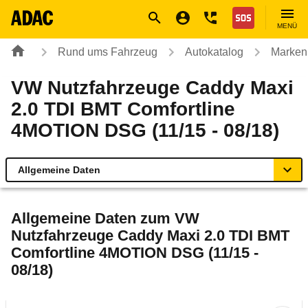
Navigation
Suche
Seiteninhalt
Fußzeile
Nothilfe
MENÜ
Rund ums Fahrzeug
Autokatalog
Marken
VW Nutzfahrzeuge Caddy Maxi
2.0 TDI BMT Comfortline
4MOTION DSG (11/15 - 08/18)
Allgemeine Daten
Allgemeine Daten
Allgemeine Daten zum
VW
Nutzfahrzeuge Caddy Maxi 2.0 TDI BMT
Technische Daten
Comfortline 4MOTION DSG (11/15 -
08/18)
Ähnliche Autotests