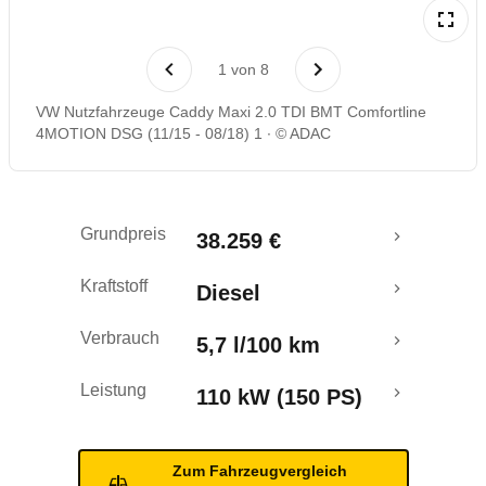
Laufende Kosten
1
von
8
Rückrufe & Mängel
VW Nutzfahrzeuge Caddy Maxi 2.0 TDI BMT Comfortline
4MOTION DSG (11/15 - 08/18) 1
© ADAC
Crashtest
Grundpreis
38.259 €
Kraftstoff
Diesel
Verbrauch
5,7 l/100 km
Leistung
110 kW (150 PS)
Zum Fahrzeugvergleich