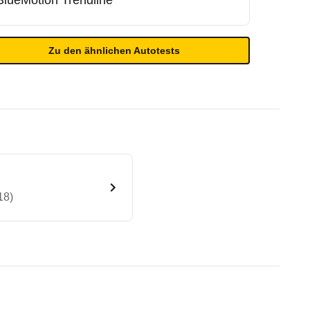
BlueMotion Trendline
Zu den ähnlichen Autotests
18)