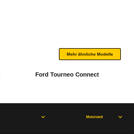
T Trendline (06/15 - 08/18)
te Fahrzeug.
ven Sicherheit zeigt. Er besitzt Front-, Seiten- 
n sind, entnehmen Sie bitte dem Rückruf, da häufi
20)
Mehr ähnliche Modelle
t
Ford Tourneo Connect
. Korrektur von Datenständen aus EA189-Rückruf.
Motorwelt