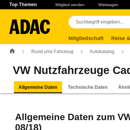
Navigation
Suche
Seiteninhalt
Fußzeile
Top Themen
Mitglied werden
Mietwagen
Mitgliedschaft
Reise &
Rund ums Fahrzeug
Autokatalog
VW Nutzfahrzeuge Cadd
Allgemeine Daten
Technische Daten
Ähnli
Allgemeine Daten zum
VW
08/18)