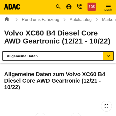
Navigation
Suche
Seiteninhalt
Fußzeile
Nothilfe
MENÜ
Rund ums Fahrzeug
Autokatalog
Marken
Volvo XC60 B4 Diesel Core
AWD Geartronic (12/21 - 10/22)
Allgemeine Daten
Allgemeine Daten
Allgemeine Daten zum
Volvo XC60 B4
Diesel Core AWD Geartronic (12/21 -
Technische Daten
10/22)
Ähnliche Autotests
Laufende Kosten