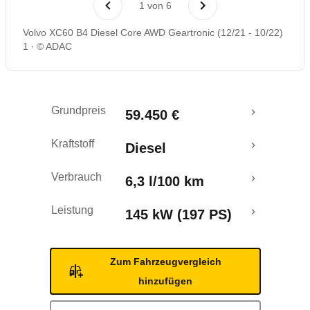
1
von
6
Rückrufe & Mängel
Volvo XC60 B4 Diesel Core AWD Geartronic (12/21 - 10/22)
1
© ADAC
Grundpreis
59.450 €
Kraftstoff
Diesel
Verbrauch
6,3 l/100 km
Leistung
145 kW (197 PS)
Zum Fahrzeugvergleich
hinzufügen