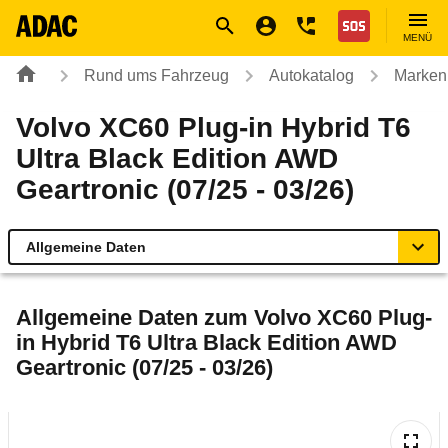
Navigation
Suche
Seiteninhalt
Fußzeile
Nothilfe
MENÜ
Rund ums Fahrzeug
Autokatalog
Marken
Volvo XC60 Plug-in Hybrid T6
Ultra Black Edition AWD
Geartronic (07/25 - 03/26)
Allgemeine Daten
Allgemeine Daten
Allgemeine Daten zum
Volvo XC60 Plug-
in Hybrid T6 Ultra Black Edition AWD
Technische Daten
Geartronic (07/25 - 03/26)
Ähnliche Autotests