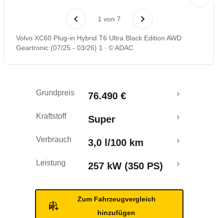
Laufende Kosten
1
von
7
Rückrufe & Mängel
Volvo XC60 Plug-in Hybrid T6 Ultra Black Edition AWD
Geartronic (07/25 - 03/26) 1
© ADAC
Reichweitenrechner
Grundpreis
76.490 €
Kraftstoff
Super
Verbrauch
3,0 l/100 km
Leistung
257 kW (350 PS)
Zum Fahrzeugvergleich
hinzufügen