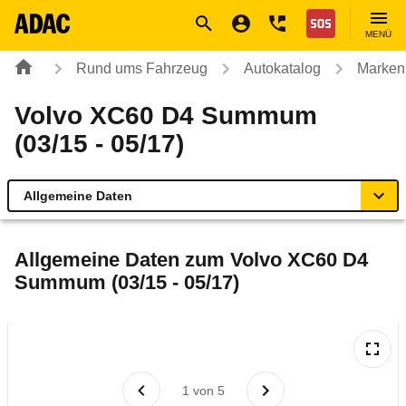
Navigation
Suche
Seiteninhalt
Fußzeile
Nothilfe
MENÜ
Rund ums Fahrzeug
Autokatalog
Marken
Volvo XC60 D4 Summum
(03/15 - 05/17)
Allgemeine Daten
Allgemeine Daten
Allgemeine Daten zum
Volvo XC60 D4
Summum (03/15 - 05/17)
Technische Daten
Ähnliche Autotests
Laufende Kosten
1
von
5