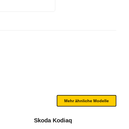
/14 - 03/15)
te Fahrzeug.
heitsausstattung ist enorm: Zweistufige Frontairb
n sind, entnehmen Sie bitte dem Rückruf, da häufi
Mehr ähnliche Modelle
013 - 2017)
Skoda Kodiaq