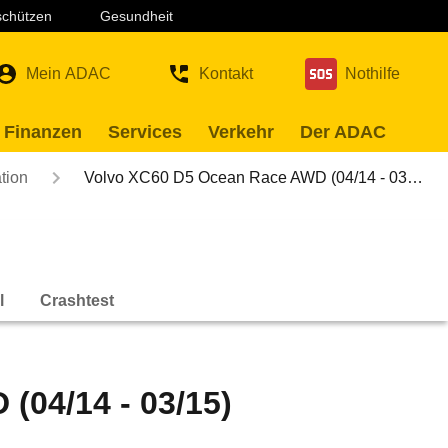
 schützen
Gesundheit
Mein ADAC
Kontakt
Nothilfe
 Finanzen
Services
Verkehr
Der ADAC
tion
Volvo XC60 D5 Ocean Race AWD (04/14 - 03…
l
Crashtest
(04/14 - 03/15)