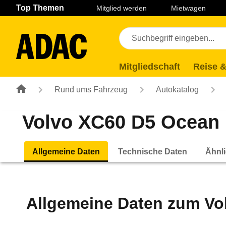
Navigation
Suche
Seiteninhalt
Fußzeile
Top Themen
Mitglied werden
Mietwagen
Mitgliedschaft
Reise &
Rund ums Fahrzeug
Autokatalog
Volvo XC60 D5 Ocean 
Allgemeine Daten
Technische Daten
Ähnli
Allgemeine Daten zum
Vo