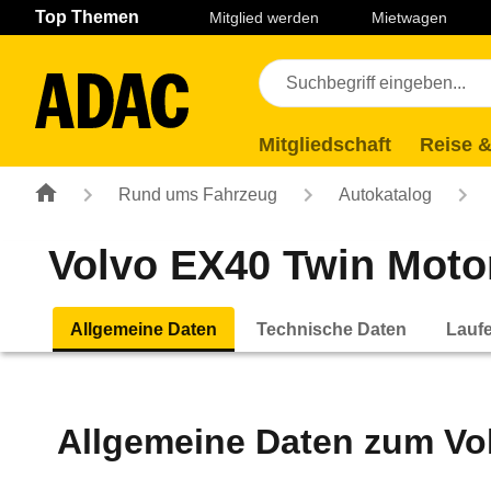
Navigation
Suche
Seiteninhalt
Fußzeile
Top Themen
Mitglied werden
Mietwagen
Mitgliedschaft
Reise &
Rund ums Fahrzeug
Autokatalog
Volvo EX40 Twin Motor
Allgemeine Daten
Technische Daten
Lauf
Allgemeine Daten zum
Vo