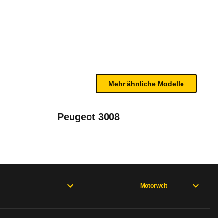
 Edition AWD (ab 02/24)
renen Geschwindigkeit und der Außentemperatur bes
bleme mit Ihrem Fahrzeug haben. Ihre Meldungen w
Mehr ähnliche Modelle
Peugeot 3008
Motorwelt
rweisen und wo öfter der Pannenhelfer gefragt is