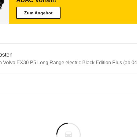
ADAC Vorteil!
Zum Angebot
osten
n Volvo EX30 P5 Long Range electric Black Edition Plus (ab 04
n Autos
o EX30
 EX30 P5 Long Range electric
s derselben Baureihengeneration wie das ausgewähl
te Ihres Elektroautos auf der Grundlage der gefah