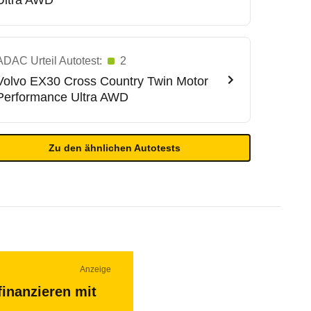
Ultra AWD
ADAC Urteil Autotest:
2
Volvo
EX30 Cross Country Twin Motor
Performance Ultra AWD
Zu den ähnlichen Autotests
Anzeige
finanzieren mit