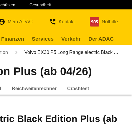
 schützen
Gesundheit
Mein ADAC
Kontakt
Nothilfe
 Finanzen
Services
Verkehr
Der ADAC
tion
Volvo EX30 P5 Long Range electric Black …
n Plus (ab 04/26)
l
Reichweitenrechner
Crashtest
ric Black Edition Plus (ab