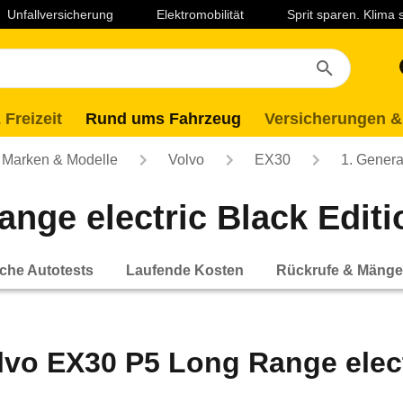
Unfallversicherung
Elektromobilität
Sprit sparen. Klima
 Freizeit
Rund ums Fahrzeug
Versicherungen &
Marken & Modelle
Volvo
EX30
1. Genera
nge electric Black Editio
che Autotests
Laufende Kosten
Rückrufe & Mänge
lvo EX30 P5 Long Range elect