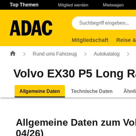
Navigation
Suche
Seiteninhalt
Fußzeile
Top Themen
Mitglied werden
Mietwagen
Mitgliedschaft
Reise &
Rund ums Fahrzeug
Autokatalog
Volvo EX30 P5 Long Ra
Allgemeine Daten
Technische Daten
Ähnli
Allgemeine Daten zum
Vo
04/26)