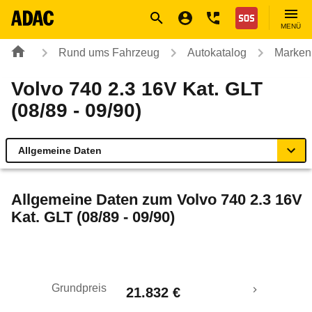
Navigation
Suche
Seiteninhalt
Fußzeile
Nothilfe
MENÜ
Rund ums Fahrzeug
Autokatalog
Marken
Volvo 740 2.3 16V Kat. GLT
(08/89 - 09/90)
Allgemeine Daten
Allgemeine Daten
Allgemeine Daten zum
Volvo 740 2.3 16V
Kat. GLT (08/89 - 09/90)
Technische Daten
Laufende Kosten
Grundpreis
21.832 €
Rückrufe & Mängel