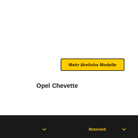
bleme mit Ihrem Fahrzeug haben. Ihre Meldungen w
Mehr ähnliche Modelle
Opel Chevette
Motorwelt