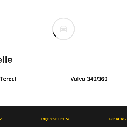
 343/345
 345 1.4 DL (09/81 - 08/82)
n vor. Lassen Sie uns gerne wissen, wenn Sie Pro
lle
Tercel
Volvo 340/360
Folgen Sie uns
Der ADAC