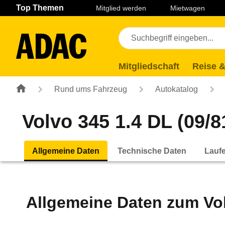
Navigation
Suche
Seiteninhalt
Fußzeile
Top Themen
Mitglied werden
Mietwagen
Mitgliedschaft
Reise &
Rund ums Fahrzeug
Autokatalog
Volvo 345 1.4 DL (09/81
Allgemeine Daten
Technische Daten
Lauf
Allgemeine Daten zum
Vo