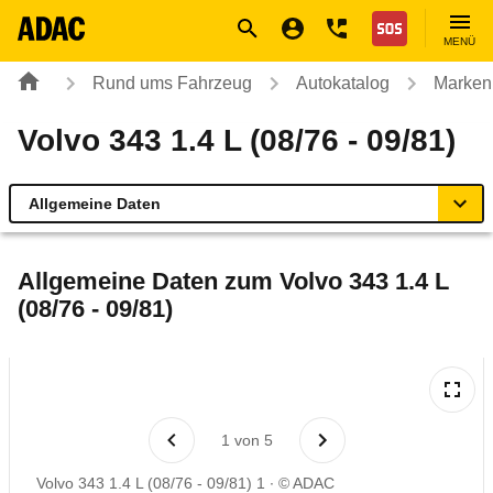
Navigation
Suche
Seiteninhalt
Fußzeile
Nothilfe
MENÜ
Rund ums Fahrzeug
Autokatalog
Marken
Volvo 343 1.4 L (08/76 - 09/81)
Allgemeine Daten
Allgemeine Daten
Allgemeine Daten zum
Volvo 343 1.4 L
(08/76 - 09/81)
Technische Daten
Laufende Kosten
Rückrufe & Mängel
1
von
5
Volvo 343 1.4 L (08/76 - 09/81) 1
© ADAC